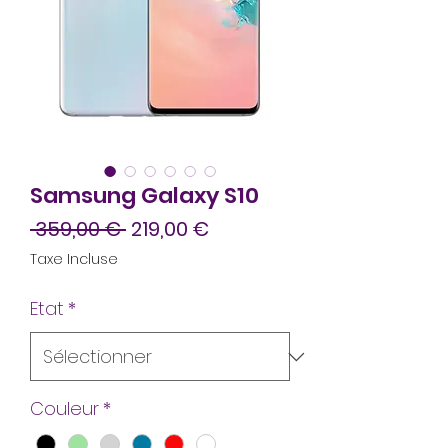
Samsung Galaxy S10
Prix
Prix
 359,00 € 
219,00 €
original
promotionnel
Taxe Incluse
Etat
*
Couleur
*