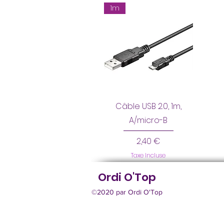
1m
Câble USB 2.0, 1m,
A/micro-B
Prix
2,40 €
Taxe Incluse
Ordi O'Top
©2020 par Ordi O'Top