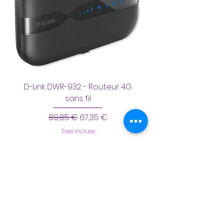
D-Link DWR-932 - Routeur 4G
sans fil
Prix original
Prix promotionnel
89,85 €
67,35 €
Taxe Incluse
Ajouter au panier