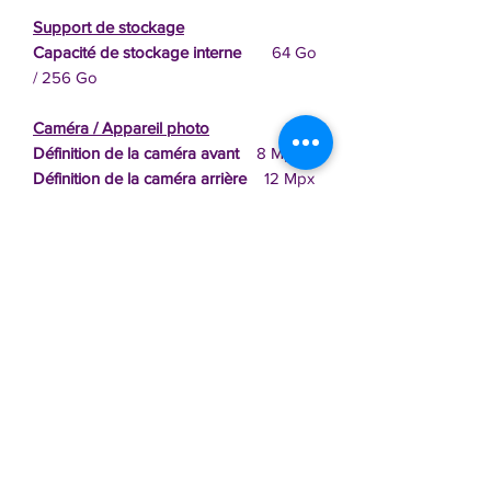
Support de stockage
Capacité de stockage interne
64 Go
/ 256 Go
Caméra / Appareil photo
Définition de la caméra avant
8 Mpx
Définition de la caméra arrière
12 Mpx
Poids et dimensions
Hauteur
25.06 cm
Largeur
17.41 cm
Profondeur
0.75 cm
Poids
498 grammes
Etat
Parfait état
Informations
Écran / Coque : comme s'il sortait de sa