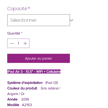
Capacité
*
Quantité
*
Ajouter au panier
iPad Air 3 - 10.5" - WiFi + Cellulaire
Système d'exploitation
iPad OS
Couleur du produit
Gris sidéral /
Argent / Or
Année
2019
Modèle
A2153