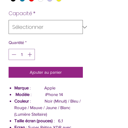
Capacité
*
Quantité
*
Ajouter au panier
Marque
: Apple
Modèle
: iPhone 14
Couleur
: Noir (Minuit) / Bleu /
Rouge / Mauve / Jaune / Blanc
(Lumière Stellaire)
Taille écran (pouces)
: 6,1
Ecran
: Super Rétina XDR avec