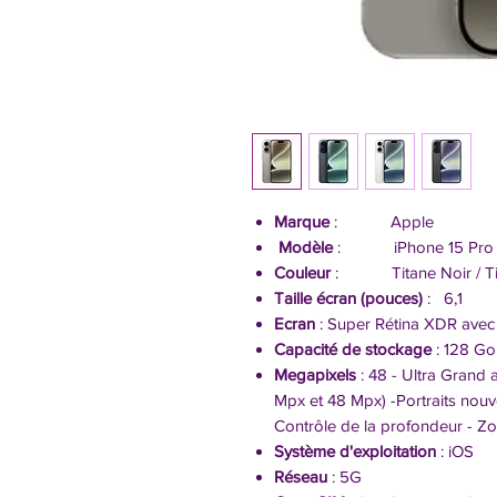
Marque
: Apple
Modèle
: iPhone 15 Pro
Couleur
: Titane Noir / Titan
Taille écran (pouces)
: 6,1
Ecran
: Super Rétina XDR avec 
Capacité de stockage
: 128 Go
Megapixels
: 48 - Ultra Grand 
Mpx et 48 Mpx) -Portraits nouv
Contrôle de la profondeur - Z
Système d'exploitation
: iOS
Réseau
: 5G