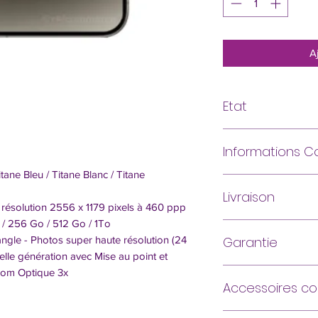
A
Etat
Parfait état
Informations 
Excellent état généra
tranche
e Bleu / Titane Blanc / Titane
Fourni avec câbl
Livraison
Attention, l’étan
Très bon état
résolution 2556 x 1179 pixels à 460 ppp
reconditionnés ne
Micro-rayures néglige
 / 256 Go / 512 Go / 1To
Livraison Express 4
Ce téléphone recondi
sur la tranche
Garantie
angle - Photos super haute résolution (24
notre équipe techniq
elle génération avec Mise au point et
et garanti 1 an par n
Etat correct
Garanti 12 mois
(hors
oom Optique 3x
Traces d'usure prono
Accessoires c
utilisation, hors acce
et/ou la tranche
Film hydrogel pour p