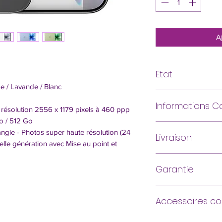
A
Etat
e / Lavande / Blanc
Parfait état
Informations 
Excellent état généra
résolution 2556 x 1179 pixels à 460 ppp
tranche
o / 512 Go
Fourni avec câbl
angle - Photos super haute résolution (24
Livraison
Attention, l’étan
Très bon état
elle génération avec Mise au point et
reconditionnés ne
Micro-rayures néglige
Livraison Express 4
Ce téléphone recondi
sur la tranche
Garantie
notre équipe techniq
et garanti 1 an par n
Etat correct
Garanti 12 mois
(hors
Traces d'usure prono
Accessoires c
utilisation, hors acce
et/ou la tranche
Support bureau plia