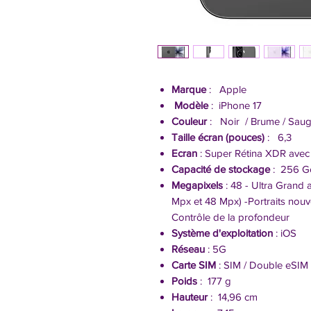
Marque
: Apple
Modèle
: iPhone 17
Couleur
: Noir / Brume / Saug
Taille écran (pouces)
: 6,3
Ecran
: Super Rétina XDR avec 
Capacité de stockage
: 256 G
Megapixels
: 48 - Ultra Grand 
Mpx et 48 Mpx) -Portraits nouv
Contrôle de la profondeur
Système d'exploitation
: iOS
Réseau
: 5G
Carte SIM
: SIM / Double eSIM
Poids
: 177 g
Hauteur
: 14,96 cm