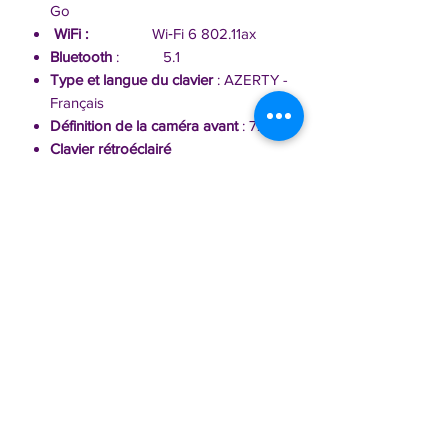
Go
WiFi :
Wi‑Fi 6 802.11ax
Bluetooth
: 5.1
Type et langue du clavier
: AZERTY -
Français
Définition de la caméra avant
: 720p
Clavier rétroéclairé
Extension :
Prise jack
2x ports Thunderbolt 4 (USB‑C)
Dimensions et poids
:
Poids : 1,29 kg
Configuration à la demande :
Nous sommes à votre disposition pour
tout renseignement complémentaire,
n'hésitez pas à nous contacter.