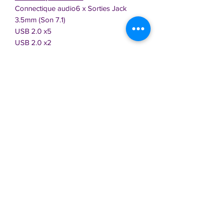
Connectique audio6 x Sorties Jack
3.5mm (Son 7.1)
USB 2.0 x5
USB 2.0 x2
USB 3.2 x2
USB 3.2 interne x1
USB 3.x type C x1
USB 3.x type C interne x1
RJ45 x1
Display Port x3
HDMI x1
Garantie 24 mois
Possibilité d'upgrade : Microsoft
Office,...
Tarifs sur demande