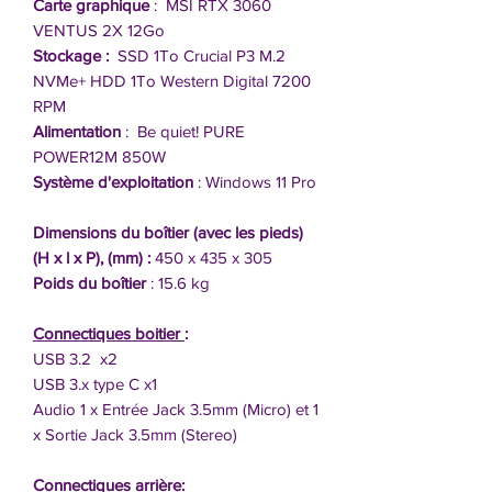
Carte graphique
: MSI RTX 3060
VENTUS 2X 12Go
Stockage :
SSD 1To Crucial P3 M.2
NVMe+ HDD 1To Western Digital 7200
RPM
Alimentation
: Be quiet! PURE
POWER12M 850W
Système d'exploitation
: Windows 11 Pro
Dimensions du boîtier (avec les pieds)
(H x l x P), (mm) :
450 x 435 x 305
Poids du boîtier
: 15.6 kg
Connectiques boitier
:
USB 3.2 x2
USB 3.x type C x1
Audio 1 x Entrée Jack 3.5mm (Micro) et 1
x Sortie Jack 3.5mm (Stereo)
Connectiques arrière: