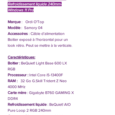
Refroidissement liquide 240mm-
Windows 11 Pro
Marque
: Ordi O'Top
Modèle
: Samory 04
Accessoires
: Câble d'alimentation
Boitier exposé à l'horizontal pour un
look rétro. Peut se mettre à la verticale.
Caractéristiques:
Boitier :
BeQuiet! Light Base 600 LX
RGB
Processeur :
Intel Core i5-13400F
RAM :
32 Go G.Skill Trident Z Neo
4000 MHz
Carte mère
: Gigabyte B760 GAMING X
DDR4
Refroidissement liquide
: BeQuiet! AIO
Pure Loop 2 RGB 240mm