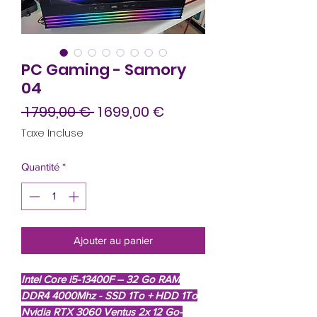
PC Gaming - Samory
04
Prix
Prix
 1 799,00 € 
1 699,00 €
original
promotionnel
Taxe Incluse
Quantité
*
Ajouter au panier
Intel Core i5-13400F – 32 Go RAM
DDR4 4000Mhz - SSD 1To + HDD 1To
Nvidia RTX 3060 Ventus 2x 12 Go-