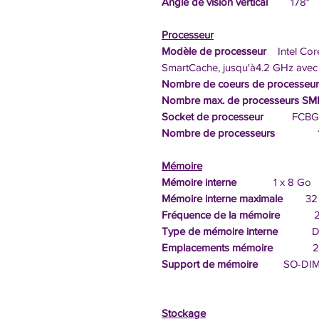
Angle de vision vertical
178°
Processeur
Modèle de processeur
Intel Core
SmartCache, jusqu'à4.2 GHz avec 
Nombre de coeurs de processeu
Nombre max. de processeurs SM
Socket de processeur
FCBGA
Nombre de processeurs
Mémoire
Mémoire interne
1 x 8 Go
Mémoire interne maximale
32 
Fréquence de la mémoire
266
Type de mémoire interne
DD
Emplacements mémoire
2 piè
Support de mémoire
SO-DIMM,
Stockage