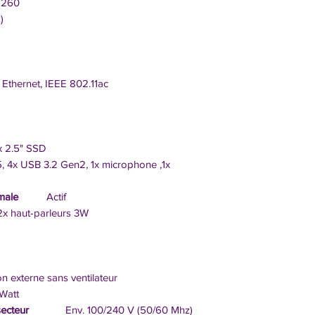
 9260
)
s
t Ethernet, IEEE 802.11ac
.5" SSD
 USB 3.2 Gen2, 1x microphone ,1x
male
Actif
ut-parleurs 3W
n externe sans ventilateur
Watt
secteur
Env. 100/240 V (50/60 Mhz)