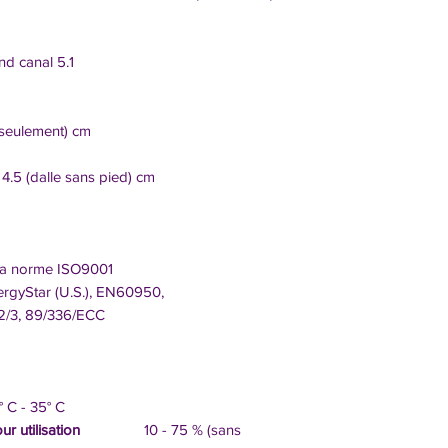
 canal 5.1
ulement) cm
.5 (dalle sans pied) cm
la norme ISO9001
ergyStar (U.S.), EN60950,
/3, 89/336/ECC
- 35° C
r utilisation
10 - 75 % (sans