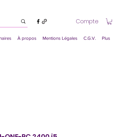
Compte
naires
À propos
Mentions Légales
C.G.V.
Plus
N-ONE-PC 2400 i5