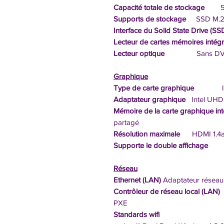
Capacité totale de stockage
51
Supports de stockage
SSD M.2
Interface du Solid State Drive (SS
Lecteur de cartes mémoires intég
Lecteur optique
Sans DVD±RW (
Graphique
Type de carte graphique
Inté
Adaptateur graphique
Intel UHD 
Mémoire de la carte graphique in
partagé
Résolution maximale
HDMI 1.4a j
Supporte le double affichage
Réseau
Ethernet (LAN)
Adaptateur réseau 
Contrôleur de réseau local (LAN)
PXE
Standards wifi