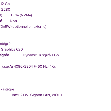
2 Go
 2280
D)
PCIe (NVMe)
ré
Non
optionnel en externe)
gré
Graphics 620
tégrée
Dynamic. Jusqu'à 1 Go
usqu'à 4096x2304 @ 60 Hz (4K),
- intégré
Intel i219V, Gigabit LAN, WOL +