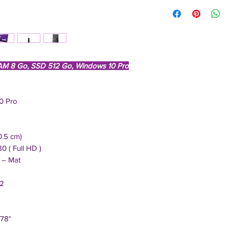
Clavier/Souris Che
 RAM 8 Go, SSD 512 Go, Windows 10 Pro
0 Pro
5 cm)
 ( Full HD )
 – Mat
2
8°