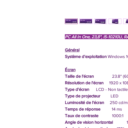
PC All In One, 23,8", i5-10210U,
Général
Système d'exploitation
Windows 1
Écran
Taille de l'écran
23.8" (60.
Résolution de l'écran
1920 x 1080
Type d'écran
LCD - Non tactile
Type de projecteur
LED
Luminosité de l'écran
250 cd/m
Temps de réponse
14 ms
Taux de contraste
1000:1
Angle de vision horizontal
17