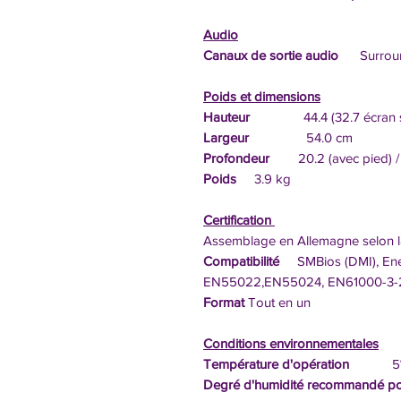
Audio
Canaux de sortie audio
Surround
Poids et dimensions
Hauteur
44.4 (32.7 écran se
Largeur
54.0 cm
Profondeur
20.2 (avec pied) / 4
Poids
3.9 kg
Certification
Assemblage en Allemagne selon 
Compatibilité
SMBios (DMI), En
EN55022,EN55024, EN61000-3-2
Format
Tout en un
Conditions environnementales
Température d'opération
5° C 
Degré d'humidité recommandé pou