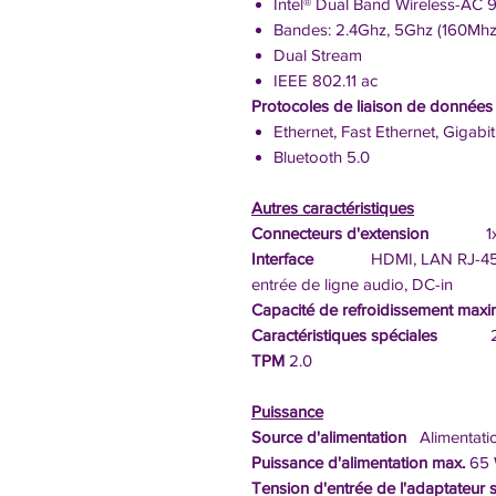
Intel® Dual Band Wireless-AC
Bandes: 2.4Ghz, 5Ghz (160Mhz
Dual Stream
IEEE 802.11 ac
Protocoles de liaison de donnée
Ethernet, Fast Ethernet, Gigabi
Bluetooth 5.0
Autres caractéristiques
Connecteurs d'extension
1x 2
Interface
HDMI, LAN RJ-45, 4x
entrée de ligne audio, DC-in
Capacité de refroidissement maxi
Caractéristiques spéciales
2x ha
TPM
2.0
Puissance
Source d'alimentation
Alimentatio
Puissance d'alimentation max.
65 
Tension d'entrée de l'adaptateur 