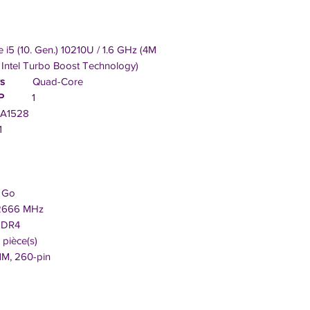
 i5 (10. Gen.) 10210U / 1.6 GHz (4M
Intel Turbo Boost Technology)
rs
Quad-Core
P
1
1528
1
Go
6 MHz
R4
ce(s)
 260-pin