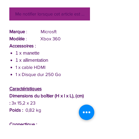
Me notifier lorsque cet article est disponible
Marque
: Microsft
Modèle
: Xbox 360
Accessoires
:
1 x manette
1 x allimentation
1 x cable HDMI
1 x Disque dur 250 Go
Caractéristiques
Dimensions du boîtier (H x l x L), (cm)
:
3x 15,2 x 23
Poids :
0,82 kg
Connectique
:
1 x HDMI
6 x ports USB